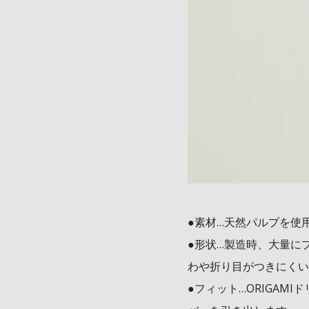
●素材…天然パルプを使
●形状…製造時、大量に
わや折り目がつきにくい
●フィット…ORIGA