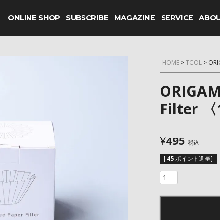
ONLINE SHOP
SUBSCRIBE
MAGAZINE
SERVICE
ABO
HOME
TOOL
ORI
ORIGAM
Filter
¥
495
税込
[
45
ポイント進呈]