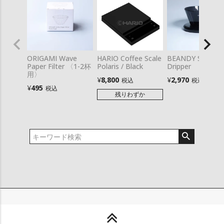
ORIGAMI Wave
HARIO Coffee Scale
BEANDY Silk
Paper Filter 〈1-2杯
Polaris / Black
Dripper
用〉
¥
8,800
¥
2,970
税込
税込
¥
495
税込
残りわずか