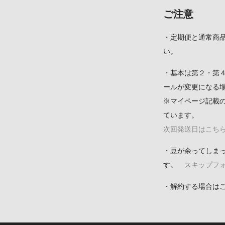
ご注意
・定期便と通常商
い。
・基本は第２・第
ールが変更になる
※マイページ記載
ています。
次回発送日はこちら
・豆が余ってしま
す。
スキップフォ
・解約する場合は