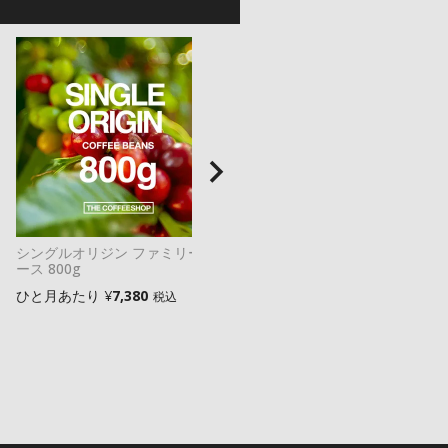
シングルオリジン ファミリーコ
【深煎り】ダークミックス /
ース 800g
200g
ひと月あたり
¥
7,380
ひと月あたり
¥
2,480
税込
税込