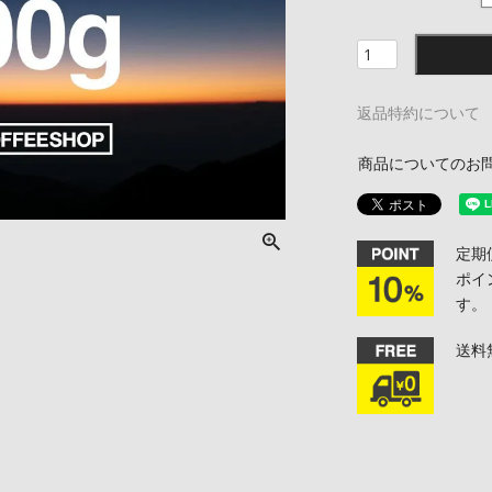
返品特約について
商品についてのお
定期
ポイ
す。
送料