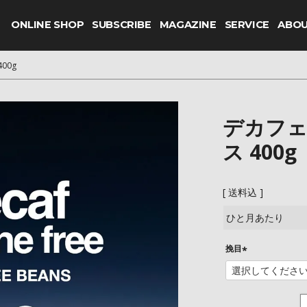
ONLINE SHOP
SUBSCRIBE
MAGAZINE
SERVICE
ABO
00g
デカフェ
ス 400g
送料込
ひと月あたり
挽目
(
必
須
)