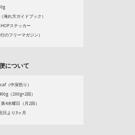
0g
IDE（淹れ方ガイドブック）
ESHOPステッカー
発行のフリーマガジン）
便について
caf（中深煎り）
0g（200g×2回）
・第4水曜日（月2回）
煎日より3ヶ月