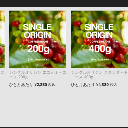
ース
シングルオリジン エコノミーコ
シングルオリジン スタンダード
ース 200g
コース 400g
ひと月あたり
¥
2,880
ひと月あたり
¥
4,380
税込
税込