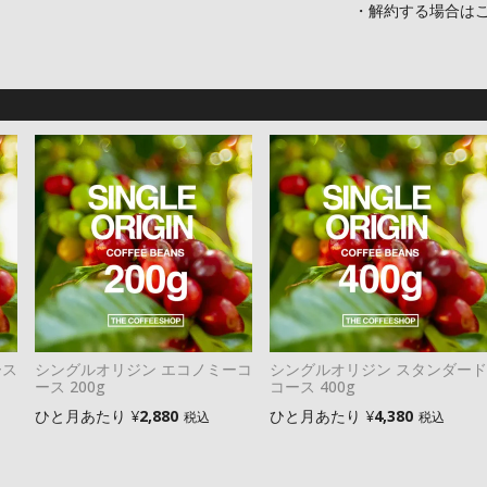
・解約する場合は
ース
シングルオリジン エコノミーコ
シングルオリジン スタンダード
ース 200g
コース 400g
ひと月あたり
¥
2,880
ひと月あたり
¥
4,380
税込
税込