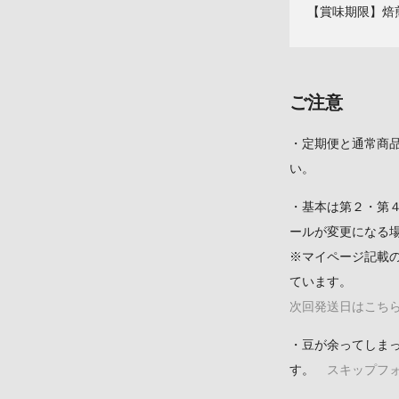
【賞味期限】焙
ご注意
・定期便と通常商
い。
・基本は第２・第
ールが変更になる
※マイページ記載
ています。
次回発送日はこちら
・豆が余ってしま
す。
スキップフォ