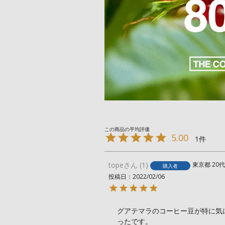
5.00
1
tope
1
東京都
20代
購入者
投稿日
2022/02/06
グアテマラのコーヒー豆が特に気
ったです。
