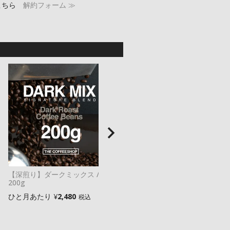
こちら
解約フォーム ≫
【深煎り】ダークミックス /
【深煎り】ダークミックス
200g
400g
ひと月あたり
¥
2,480
ひと月あたり
¥
3,980
税込
税込