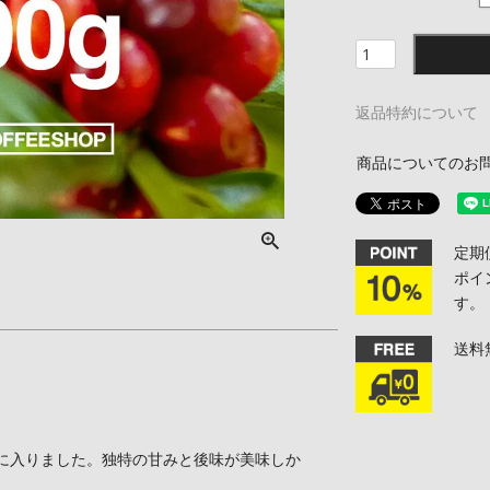
返品特約について
商品についてのお
定期
ポイ
す。
送料
に入りました。独特の甘みと後味が美味しか