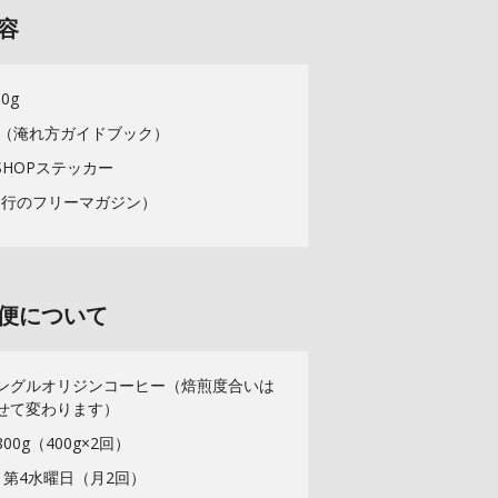
容
0g
IDE（淹れ方ガイドブック）
ESHOPステッカー
発行のフリーマガジン）
便について
ングルオリジンコーヒー（焙煎度合いは
せて変わります）
0g（400g×2回）
・第4水曜日（月2回）