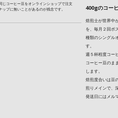
同じコーヒー豆をオンラインショップで注文
400gのコ
ナップに無いことがあるのが残念です。
焙煎士が世界中
を、毎月２回ポス
種類のシングル
す。
週５杯程度コー
コーヒー豆のま
します。
焙煎度合いは豆
煎りメインで、
発送日にはメル