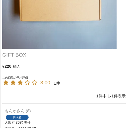
GIFT BOX
¥
220
税込
3.00
1
1
件中
1
-
1
件表示
もんか
8
購入者
大阪府
30代
男性