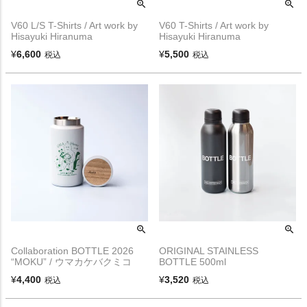
V60 L/S T-Shirts / Art work by
V60 T-Shirts / Art work by
Hisayuki Hiranuma
Hisayuki Hiranuma
¥
6,600
¥
5,500
税込
税込
Collaboration BOTTLE 2026
ORIGINAL STAINLESS
“MOKU” / ウマカケバクミコ
BOTTLE 500ml
¥
4,400
¥
3,520
税込
税込