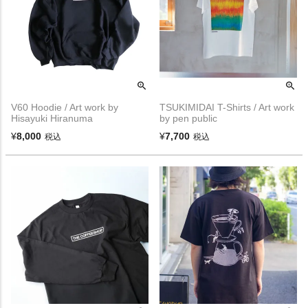
V60 Hoodie / Art work by
TSUKIMIDAI T-Shirts / Art work
Hisayuki Hiranuma
by pen public
¥
8,000
¥
7,700
税込
税込