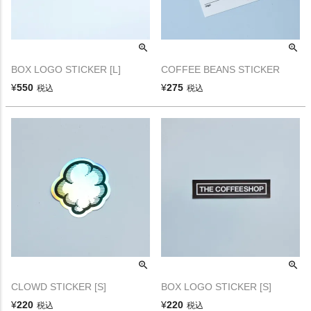
BOX LOGO STICKER [L]
COFFEE BEANS STICKER
¥
550
¥
275
税込
税込
CLOWD STICKER [S]
BOX LOGO STICKER [S]
¥
220
¥
220
税込
税込