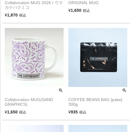
Collaboration MUG 2026 / ウマ
ORIGINAL MUG
カケバクミコ
¥
1,650
税込
¥
1,870
税込
Collaboration MUG(SAND
COFFEE BEANS BAG [pake]
GRAPHICS)
300g
¥
1,650
¥
935
税込
税込