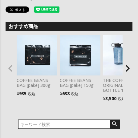
おすすめ商品
COFFEE BEANS
COFFEE BEANS
THE COFFEESHO
BAG [pake] 300g
BAG [pake] 150g
ORIGINAL Nalge
BOTTLE 1.0L
¥
935
¥
638
税込
税込
¥
3,500
税込