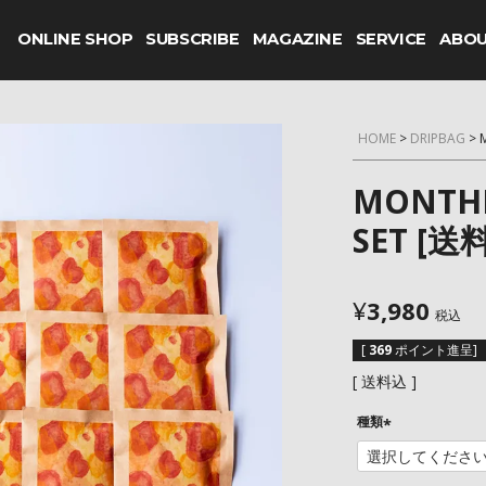
ONLINE SHOP
SUBSCRIBE
MAGAZINE
SERVICE
ABO
HOME
DRIPBAG
MONTHL
SET [送
¥
3,980
税込
[
369
ポイント進呈]
送料込
種類
(
必
須