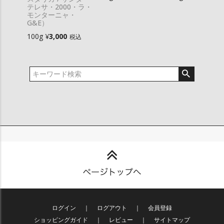
テレサ・2000・ラ・
モンターニャ・
G&E）
100g
¥
3,000
税込
ログイン
｜
ログアウト
｜
会員登録
ショッピングガイド
｜
レビュー
｜
サイトマップ