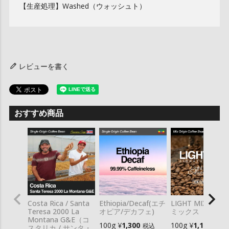
【生産処理】Washed（ウォッシュト）
レビューを書く
おすすめ商品
Costa Rica / Santa
Ethiopia/Decaf(エチ
LIGHT MIX / ラ
Teresa 2000 La
オピア/デカフェ)
ミックス
Montana G&E（コ
100g
¥
1,300
100g
¥
1,100
税込
税込
スタリカ / サンタ・